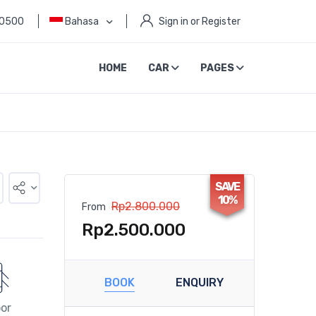
 0500
Bahasa
Sign in or Register
HOME
CAR
PAGES
SAVE
10%
Rp2.800.000
From
Rp2.500.000
BOOK
ENQUIRY
or