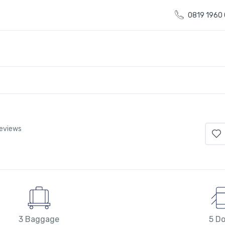
0819 1960
reviews
3 Baggage
5 Do