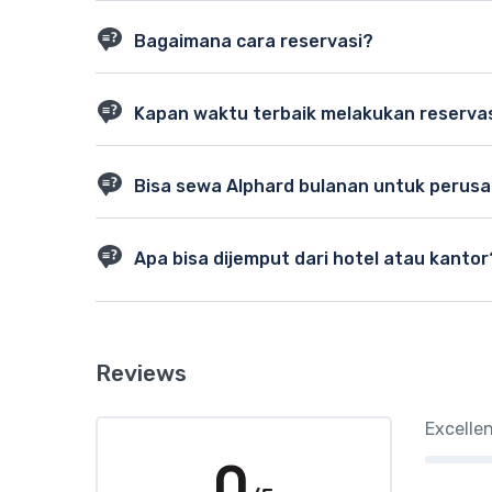
Untuk paket dengan sopir, umumnya sudah termasuk. Si
Bagaimana cara reservasi?
Anda bisa booking melalui WhatsApp, telepon, atau form 
Kapan waktu terbaik melakukan reserva
Sebaiknya 1-2 hari sebelum tanggal keberangkatan, agar
Bisa sewa Alphard bulanan untuk perus
Bisa. Kami melayani kontrak jangka panjang untuk kebu
Apa bisa dijemput dari hotel atau kantor
Tentu, lokasi penjemputan bisa disesuaikan dengan per
Reviews
Excelle
0