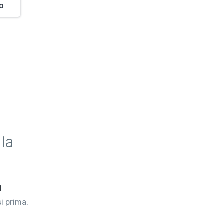
o
la
d
i prima,