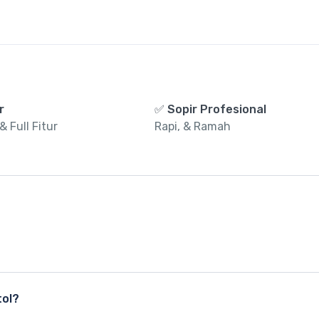
r
✅ Sopir Profesional
 Full Fitur
Rapi, & Ramah
pir profesional demi kenyamanan dan keamanan Anda.
tol?