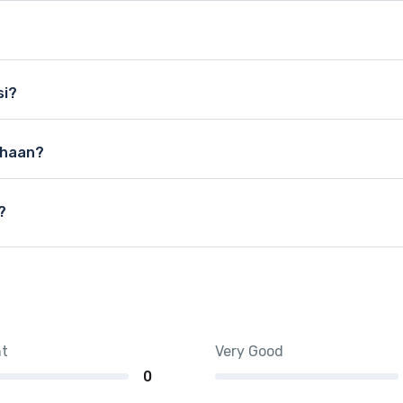
lakan konfirmasi sebelum booking.
online. Booking minimal H-1 untuk ketersediaan terbaik.
si?
 unit tersedia.
ahaan?
tuhan korporat.
?
mintaan.
nt
Very Good
0