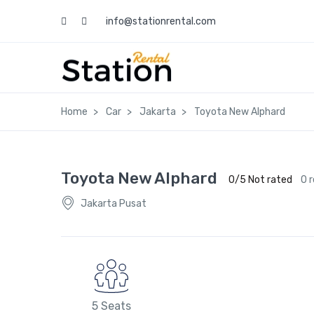
info@stationrental.com
Home
Car
Jakarta
Toyota New Alphard
Toyota New Alphard
0/5 Not rated
0 
Jakarta Pusat
5 Seats