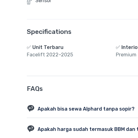
Sensor
Specifications
✅ Unit Terbaru
✅ Interio
Facelift 2022–2025
Premium &
FAQs
Apakah bisa sewa Alphard tanpa sopir?
Tidak. Semua unit Alphard hanya disewakan dengan so
Apakah harga sudah termasuk BBM dan 