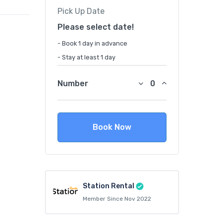
Pick Up Date
Please select date!
- Book 1 day in advance
- Stay at least 1 day
Number
Book Now
Station Rental
Member Since Nov 2022