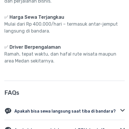
dan perjalanan bisnis.
✅ Harga Sewa Terjangkau
Mulai dari Rp 400.000/hari – termasuk antar-jemput
langsung di bandara.
✅ Driver Berpengalaman
Ramah, tepat waktu, dan hafal rute wisata maupun
area Medan sekitarnya.
FAQs
Apakah bisa sewa langsung saat tiba di bandara?
Bisa, namun disarankan booking 1-2 hari sebelumnya untuk
ketersediaan mobil.