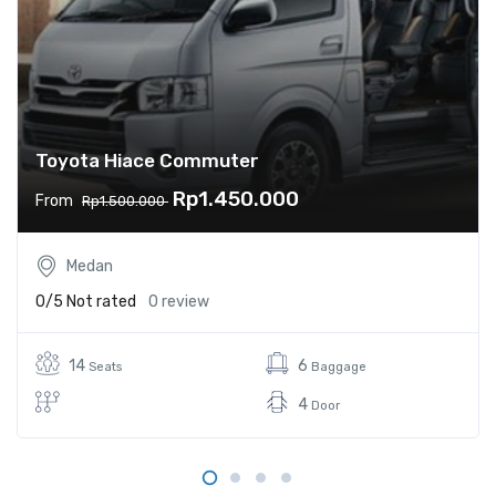
Toyota Hiace Commuter
Rp1.450.000
From
Rp1.500.000
Medan
0/5
Not rated
0 review
14
6
Seats
Baggage
4
Door