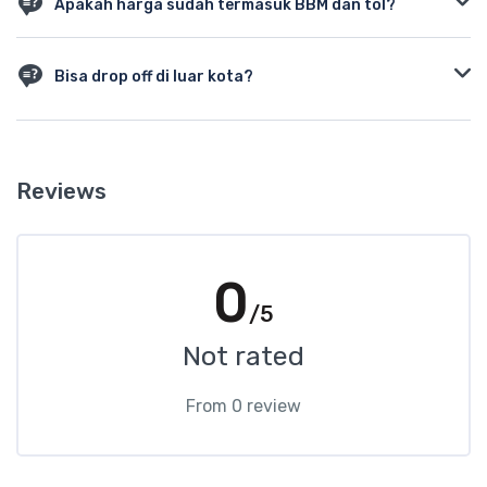
Apakah harga sudah termasuk BBM dan tol?
Untuk paket harian belum termasuk BBM & tol, kecuali disepakati
di awal.
Bisa drop off di luar kota?
Ya, kami melayani drop-off ke luar kota seperti Siantar, Parapat,
Padang Sidempuan.
Reviews
0
/5
Not rated
From 0 review