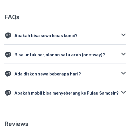
FAQs
Apakah bisa sewa lepas kunci?
Bisa, dengan syarat dokumen dan deposit yang sesuai.
Bisa untuk perjalanan satu arah (one-way)?
Bisa, tersedia drop-off di Parapat atau Balige.
Ada diskon sewa beberapa hari?
Ya, ada diskon khusus untuk sewa 3 hari ke atas.
Apakah mobil bisa menyeberang ke Pulau Samosir?
Bisa, melalui kapal feri dari Parapat ke Tomok.
Reviews