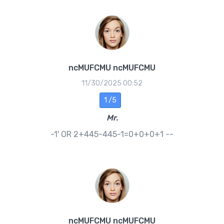
ncMUFCMU ncMUFCMU
11/30/2025 00:52
1 /5
Mr.
-1' OR 2+445-445-1=0+0+0+1 --
ncMUFCMU ncMUFCMU