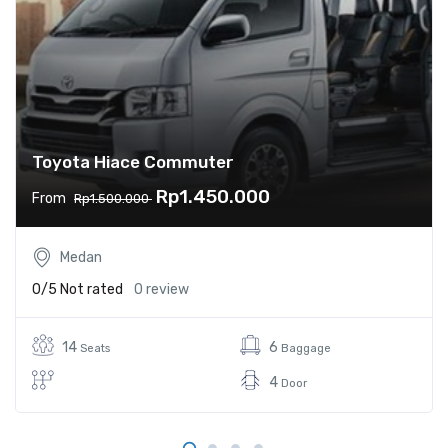
Toyota Hiace Commuter
Rp1.450.000
From
Rp1.500.000
Medan
0/5
Not rated
0 review
14
6
Seats
Baggage
4
Door