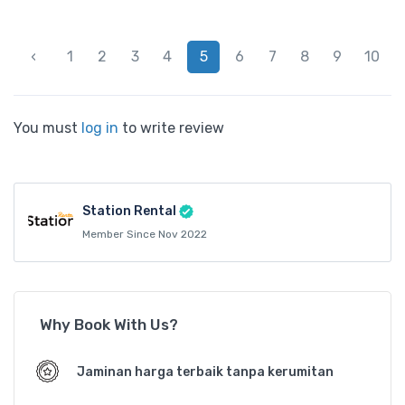
‹
1
2
3
4
5
6
7
8
9
10
You must
log in
to write review
Station Rental
Member Since Nov 2022
Why Book With Us?
Jaminan harga terbaik tanpa kerumitan